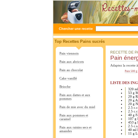
Chercher une recette
Top Recettes Pains sucrés
RECETTE DE P
Pain viennois
Pain énerg
Pain aux abricots
Adaptez la recette à
Pain au chocolat
Pain 500 g
Cake vanillé
LISTE DES ING
Brioche
320 m
53 g M
Pain aux dattes et aux
20 g Ra
pommes
20 g 
20 g N
Pain de mie avec du miel
2.5 c.c
2.5 c.c
40 g F
Pain aux pommes et
107 g 
caramel
453 g 
2.5 c.s
Pain aux raisins secs et
40 ml 
amandes
11 g L