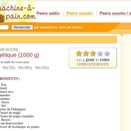
Pains salés
Pains sucrés
Pains sucrés / 
par ingrédients, nom de recette...
AIN SUCRE
étique (1000 g)
pour
votes
3.2 /
23
5
 la taille de votre pain
NOTER CETTE RECETTE
Pain 750 g
Pain 1000 g
Pain 1250 g
REDIENTS :
l Eau
üesli
isins secs
Amandes
oisettes
. Sucre
. Sel
arine de Châtaignes
Farine de seigle
Farine de seigle complète
. Beurre.
Lait demi-écrémé
evure de boulanger en grains