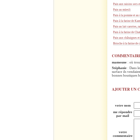
Pain aux raisins secs 
Pain au müesli
Pain à la pomme et au
Pain à la farine de Kam
Pain au lait carottes, 
Pain à la farine de Cha
Pain aux châtaignes et
Brioche à la farine de 
COMMENTAIRE
mamoune
: où trou
Stéphanie
: Dans le
surface ils vendaien
bonnes boutiques b
AJOUTER UN 
votre nom
me répondre
par mail
votre
commentaire