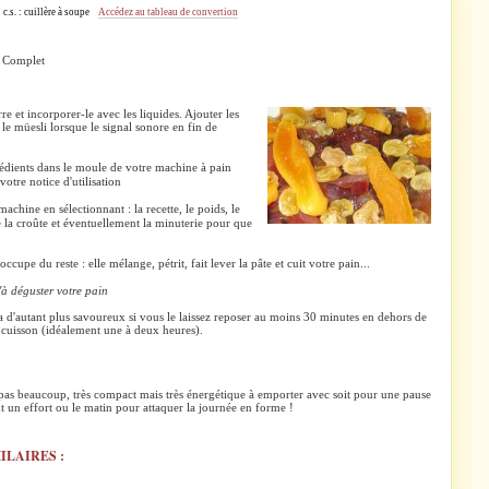
é ; c.s. : cuillère à soupe
Accédez au tableau de convertion
:
Complet
re et incorporer-le avec les liquides. Ajouter les
e le müesli lorsque le signal sonore en fin de
édients dans le moule de votre machine à pain
otre notice d'utilisation
chine en sélectionnant : la recette, le poids, le
la croûte et éventuellement la minuterie pour que
ccupe du reste : elle mélange, pétrit, fait lever la pâte et cuit votre pain...
'à déguster votre pain
a d'autant plus savoureux si vous le laissez reposer au moins 30 minutes en dehors de
 cuisson (idéalement une à deux heures).
pas beaucoup, très compact mais très énergétique à emporter avec soit pour une pause
 un effort ou le matin pour attaquer la journée en forme !
ILAIRES :