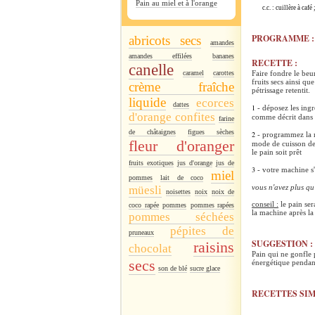
Pain au miel et à l'orange
c.c. : cuillère à caf
PROGRAMME 
abricots secs
amandes
amandes effilées
bananes
RECETTE :
canelle
caramel
carottes
Faire fondre le beur
fruits secs ainsi qu
crème fraîche
pétrissage retentit.
liquide
ecorces
dattes
1
- déposez les ingr
d'orange confites
comme décrit dans v
farine
de châtaignes
figues sèches
2
- programmez la ma
fleur d'oranger
mode de cuisson de 
le pain soit prêt
fruits exotiques
jus d'orange
jus de
3
- votre machine s'o
miel
pommes
lait de coco
vous n'avez plus qu
müesli
noisettes
noix
noix de
conseil :
le pain ser
coco rapée
pommes
pommes rapées
la machine après la
pommes séchées
pépites de
pruneaux
SUGGESTION :
raisins
chocolat
Pain qui ne gonfle 
secs
énergétique pendant
son de blé
sucre glace
RECETTES SIM