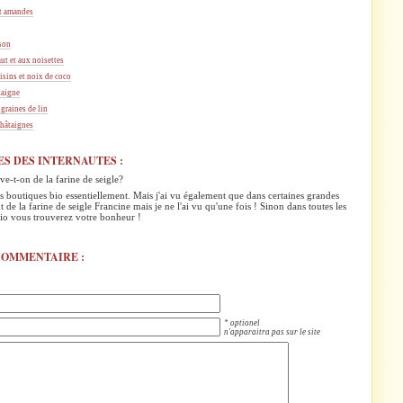
et amandes
 son
ut et aux noisettes
raisins et noix de coco
taigne
 graines de lin
châtaignes
S DES INTERNAUTES :
ve-t-on de la farine de seigle?
s boutiques bio essentiellement. Mais j'ai vu également que dans certaines grandes
t de la farine de seigle Francine mais je ne l'ai vu qu'une fois ! Sinon dans toutes les
io vous trouverez votre bonheur !
COMMENTAIRE :
* optionel
n'apparaitra pas sur le site