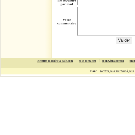
me répondre
par mail
votre
commentaire
Recettes-machine-a-pain.com
nous contacter
cook with a french
plan
Plan :
recettes pour machine à pain