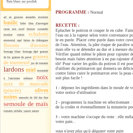
Pain blanc sur poolish
PROGRAMME :
Normal
ail en gousses
amandes moulues
basilic
bière
bleu d'auvergne
RECETTE :
cacao non sucré
chorizo
coriandre
Eplucher le potiron et couper le en cube. Faite
echalotte
moulue
cumin
l'eau ou à la vapeur selon votre convenance pu
le en purée. Placer cette purée dans votre cuve
emmental rapé
farine de châtaignes
flocons d'avoine
de l'eau. Attention, la pâte risque de paraître 
mais elle va se détendre au dur et à mesure du
fromage blanc
fromage râpé
graines
Vérifier quand même le pâton pour rajouter de
graines
de lin
graines de pavot
besoin mais faites attention à ne pas rajouter 
de tournesol
jus de tomates
tôt! Pour varier les goûts du potiron il est pos
lardons
d'utiliser du potimarron qui donnera un délicie
miel
moutarde
contre faites cuire le potimarron avec la peau 
noix
soit plus facile !
à l'ancienne
mélasse
noix de muscade
1
- déposez les ingrédients dans le moule de 
olives
(pincée)
votre notice d'utilisation
noires
semoule de blé dur fine
2
semoule de maïs
- programmez la machine en sélectionnant : l
de la croûte et éventuellement la minuterie pou
tomates séchées
yaourt nature
3
- votre machine s'occupe du reste : elle mélang
votre pain...
vous n'avez plus qu'à déguster votre pain