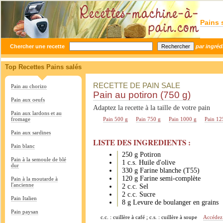
Pains 
Chercher une recette
par ingréd
Top Recettes Pains salés
RECETTE DE PAIN SALE
Pain au chorizo
Pain au potiron (750 g)
Pain aux oeufs
Adaptez la recette à la taille de votre pain
Pain aux lardons et au
fromage
Pain 500 g
Pain 750 g
Pain 1000 g
Pain 12
Pain aux sardines
LISTE DES INGREDIENTS :
Pain blanc
250 g Potiron
Pain à la semoule de blé
1 c.s. Huile d'olive
dur
330 g Farine blanche (T55)
120 g Farine semi-complète
Pain à la moutarde à
l'ancienne
2 c.c. Sel
2 c.c. Sucre
Pain Italien
8 g Levure de boulanger en grains
Pain paysan
c.c. : cuillère à café ; c.s. : cuillère à soupe
Accédez 