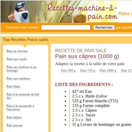
Pains 
Chercher une recette
par ingréd
Top Recettes Pains salés
RECETTE DE PAIN SALE
Pain au chorizo
Pain aux câpres (1000 g)
Pain aux oeufs
Adaptez la recette à la taille de votre pain
Pain aux lardons et au
fromage
Pain 500 g
Pain 750 g
Pain 1000 g
Pain 12
Pain aux sardines
LISTE DES INGREDIENTS :
Pain blanc
427 ml Eau
Pain à la semoule de blé
2.5 c.s. Huile d'olive
dur
533 g Farine blanche (T55)
133 g Farine complète
Pain à la moutarde à
l'ancienne
3.5 c.s. Câpres
2.5 c.c. Sucre
Pain Italien
2.5 c.c. Sel
11 g Levure de boulanger en grains
Pain paysan