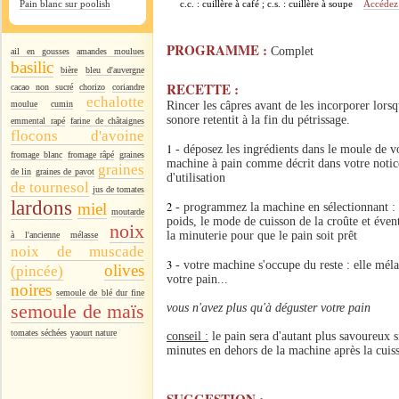
Pain blanc sur poolish
c.c. : cuillère à café ; c.s. : cuillère à soupe
Accédez 
PROGRAMME :
Complet
ail en gousses
amandes moulues
basilic
bière
bleu d'auvergne
RECETTE :
cacao non sucré
chorizo
coriandre
echalotte
moulue
cumin
Rincer les câpres avant de les incorporer lorsq
sonore retentit à la fin du pétrissage.
emmental rapé
farine de châtaignes
flocons d'avoine
1
- déposez les ingrédients dans le moule de v
fromage blanc
fromage râpé
graines
machine à pain comme décrit dans votre notic
graines
de lin
graines de pavot
d'utilisation
de tournesol
jus de tomates
lardons
miel
2
- programmez la machine en sélectionnant : l
moutarde
poids, le mode de cuisson de la croûte et éve
noix
la minuterie pour que le pain soit prêt
à l'ancienne
mélasse
noix de muscade
3
- votre machine s'occupe du reste : elle mélang
olives
(pincée)
votre pain...
noires
semoule de blé dur fine
semoule de maïs
vous n'avez plus qu'à déguster votre pain
tomates séchées
yaourt nature
conseil :
le pain sera d'autant plus savoureux s
minutes en dehors de la machine après la cuis