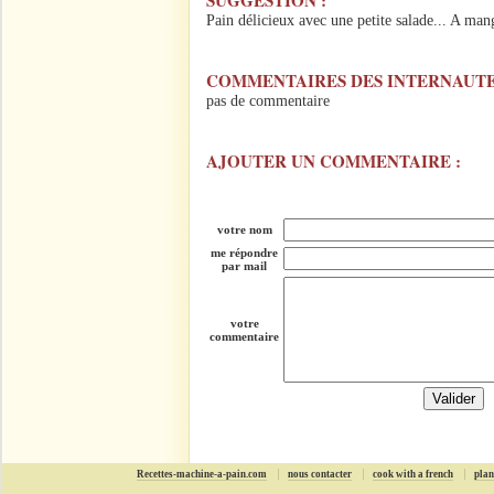
SUGGESTION :
Pain délicieux avec une petite salade... A man
COMMENTAIRES DES INTERNAUTE
pas de commentaire
AJOUTER UN COMMENTAIRE :
votre nom
me répondre
par mail
votre
commentaire
Recettes-machine-a-pain.com
nous contacter
cook with a french
plan