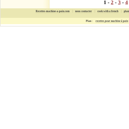
1 -
2
-
3
-
4
Recettes-machine-a-pain.com
nous contacter
cook with a french
plan
Plan :
recettes pour machine à pain