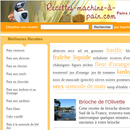
Pains 
Chercher une recette
par ingréd
Meilleures Recettes
basilic
Pain viennois
abricots secs
ail en gousses
bl
fraîche liquide
echalotte
ecorces d'or
Pain aux abricots
fleur d'orange
châtaignes
figues sèches
Pain au chorizo
lard
tournesol
jus d'orange
jus de tomates
Pain aux oeufs
noix de muscade (pincée)
olives noires
pommes 
Pain au chocolat
secs
semoule de maïs
sirop d'érable
Pain aux lardons et au
fromage
Pain aux sardines
Brioche de l'Olivette
Cette recette de brioche direct
Pain blanc
Sud de la France, trouvera tou
Cake vanillé
interrompue quelques minutes av
onctueux à votre brioche.
Pain à la semoule de blé
dur